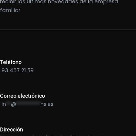
recibir las últimas novedades de la empresa
familiar
Teléfono
93 467 21 59
Correo electrónico
in
**
@
**********
ns.es
Dirección