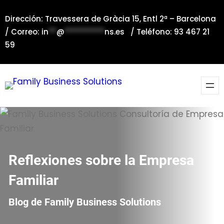
Saltar
Dirección: Travessera de Gràcia 15, Entl 2ª – Barcelona
al
/ Correo:
in
**
@
**********
ns.es
/ Teléfono: 93 467 21
contenido
59
Reflexiones sobre la Empresa
Familiar
Blog de Family Business Solutions