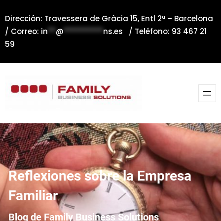
Saltar
Dirección: Travessera de Gràcia 15, Entl 2ª – Barcelona
al
/ Correo:
in
**
@
**********
ns.es
/ Teléfono: 93 467 21
contenido
59
Reflexiones sobre la Empresa
Familiar
Blog de Family Business Solutions