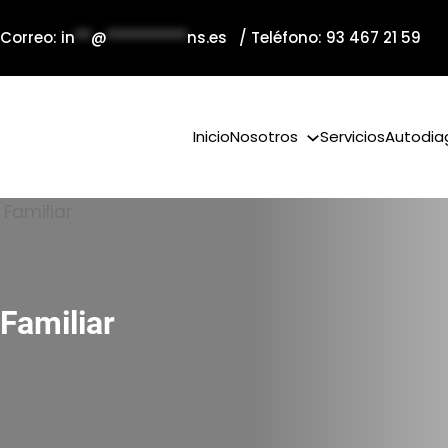
 Correo:
in
**
@
**********
ns.es
/ Teléfono: 93 467 21 59
Inicio
Nosotros
Servicios
Autodia
Familiar