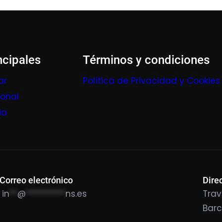
ncipales
Términos y condiciones
ar
Política de Privacidad y Cookies
ional
ia
Correo electrónico
Dire
in
**
@
**********
ns.es
Trav
Bar