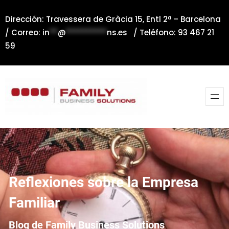
Saltar
Dirección: Travessera de Gràcia 15, Entl 2ª – Barcelona
al
/ Correo:
in
**
@
**********
ns.es
/ Teléfono: 93 467 21
contenido
59
Reflexiones sobre la Empresa
Familiar
Blog de Family Business Solutions