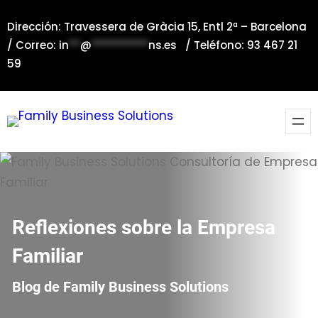
Saltar
Dirección: Travessera de Gràcia 15, Entl 2ª – Barcelona
al
/ Correo:
in
**
@
**********
ns.es
/ Teléfono: 93 467 21
contenido
59
Reflexiones sobre la Empresa
Familiar
Blog de Family Business Solutions