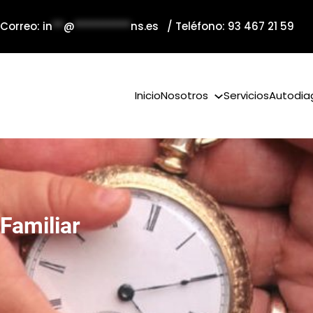
 Correo:
in
**
@
**********
ns.es
/ Teléfono: 93 467 21 59
Inicio
Nosotros
Servicios
Autodia
Familiar