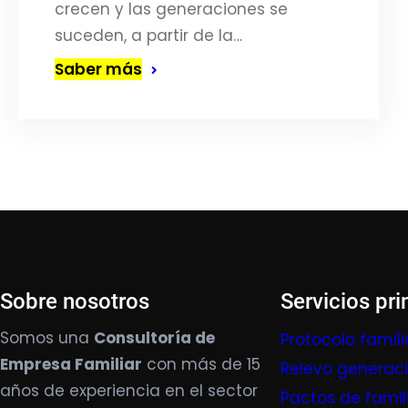
crecen y las generaciones se
suceden, a partir de la…
Saber más
Sobre nosotros
Servicios pri
Somos una
Consultoría de
Protocolo famili
Empresa Familiar
con más de 15
Relevo generac
años de experiencia en el sector
Pactos de famil