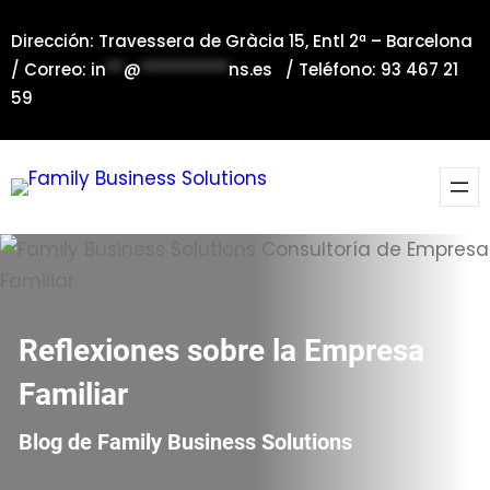
Saltar
Dirección: Travessera de Gràcia 15, Entl 2ª – Barcelona
al
/ Correo:
in
**
@
**********
ns.es
/ Teléfono: 93 467 21
contenido
59
Reflexiones sobre la Empresa
Familiar
Blog de Family Business Solutions