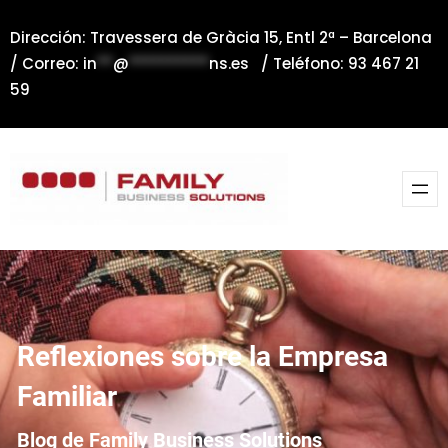
Saltar
Dirección: Travessera de Gràcia 15, Entl 2ª – Barcelona
al
/ Correo:
in
**
@
**********
ns.es
/ Teléfono: 93 467 21
contenido
59
Reflexiones sobre la Empresa
Familiar
Blog de Family Business Solutions