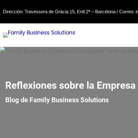
Saltar
Dirección: Travessera de Gràcia 15, Entl 2ª – Barcelona / Correo:
i
al
contenido
Reflexiones sobre la Empresa 
Blog de Family Business Solutions