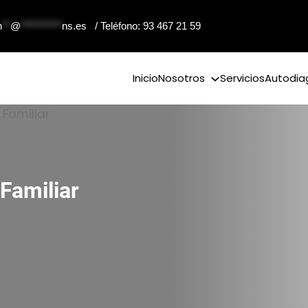
n
**
@
**********
ns.es
/ Teléfono: 93 467 21 59
Inicio
Nosotros
Servicios
Autodia
Familiar