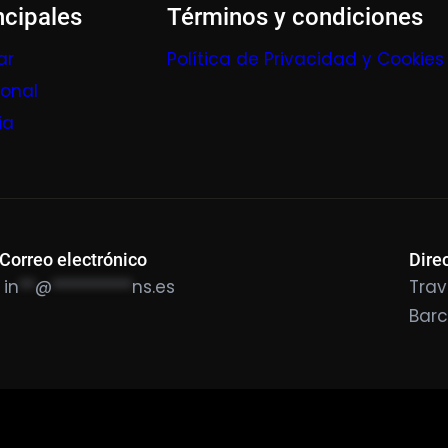
ncipales
Términos y condiciones
ar
Política de Privacidad y Cookies
ional
ia
Correo electrónico
Dire
in
**
@
**********
ns.es
Trav
Bar