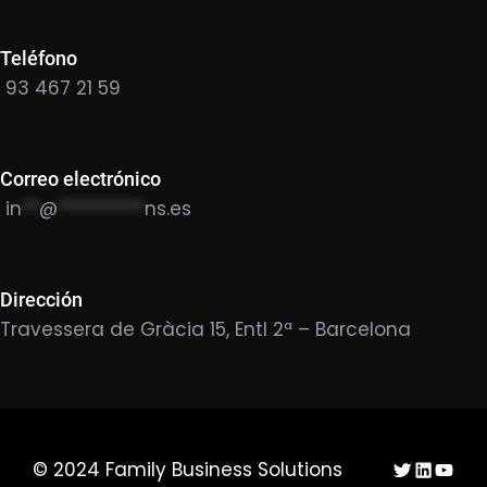
Teléfono
93 467 21 59
Correo electrónico
in
**
@
**********
ns.es
Dirección
Travessera de Gràcia 15, Entl 2ª – Barcelona
Twitter
LinkedIn
YouTu
© 2024 Family Business Solutions