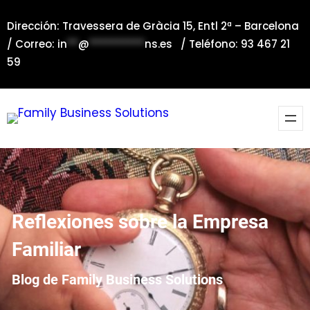
Saltar
Dirección: Travessera de Gràcia 15, Entl 2ª – Barcelona
al
/ Correo:
in
**
@
**********
ns.es
/ Teléfono: 93 467 21
contenido
59
Reflexiones sobre la Empresa
Familiar
Blog de Family Business Solutions