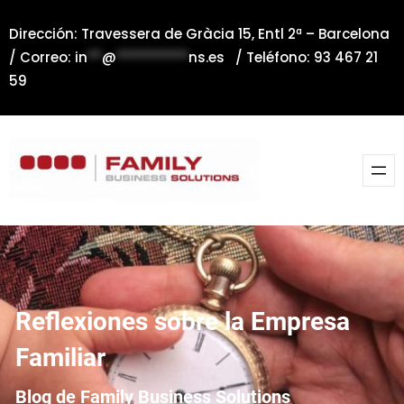
Saltar
Dirección: Travessera de Gràcia 15, Entl 2ª – Barcelona
al
/ Correo:
in
**
@
**********
ns.es
/ Teléfono: 93 467 21
contenido
59
Reflexiones sobre la Empresa
Familiar
Blog de Family Business Solutions