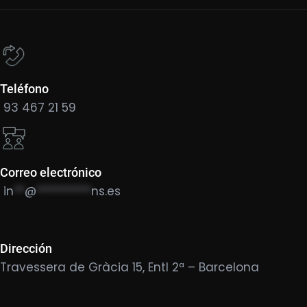
Teléfono
93 467 21 59
Correo electrónico
in
**
@
**********
ns.es
Dirección
Travessera de Gràcia 15, Entl 2ª – Barcelona