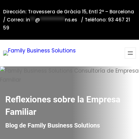
Saltar
Dirección: Travessera de Gràcia 15, Entl 2ª – Barcelona
al
/ Correo:
in
**
@
**********
ns.es
/ Teléfono: 93 467 21
contenido
59
Reflexiones sobre la Empresa
Familiar
Blog de Family Business Solutions