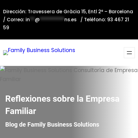
Saltar
Dirección: Travessera de Gràcia 15, Entl 2ª – Barcelona
al
/ Correo:
in
**
@
**********
ns.es
/ Teléfono: 93 467 21
contenido
59
Reflexiones sobre la Empresa
Familiar
Blog de Family Business Solutions