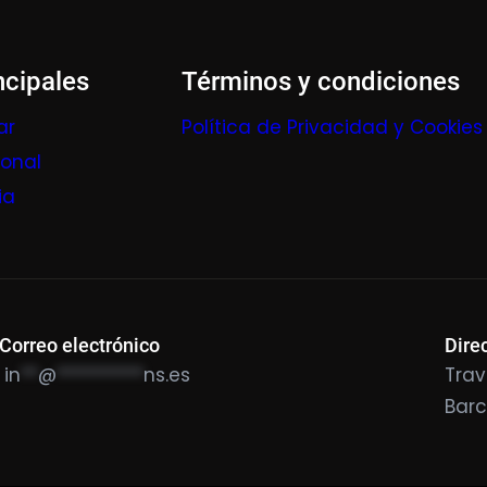
ncipales
Términos y condiciones
ar
Política de Privacidad y Cookies
ional
ia
Correo electrónico
Dire
in
**
@
**********
ns.es
Trav
Bar