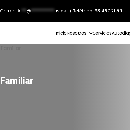
 Correo:
in
**
@
**********
ns.es
/ Teléfono: 93 467 21 59
Inicio
Nosotros
Servicios
Autodia
Familiar