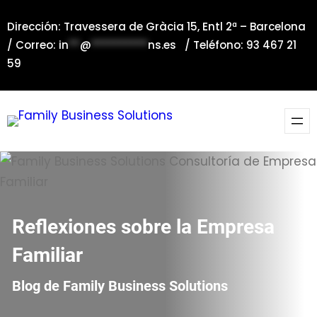
Saltar
Dirección: Travessera de Gràcia 15, Entl 2ª – Barcelona
al
/ Correo:
in
**
@
**********
ns.es
/ Teléfono: 93 467 21
contenido
59
Reflexiones sobre la Empresa
Familiar
Blog de Family Business Solutions