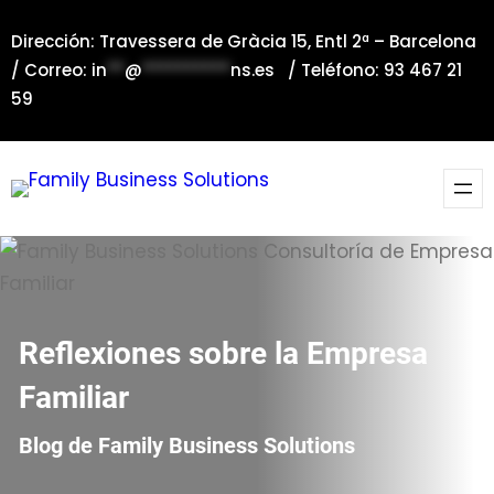
Saltar
Dirección: Travessera de Gràcia 15, Entl 2ª – Barcelona
al
/ Correo:
in
**
@
**********
ns.es
/ Teléfono: 93 467 21
contenido
59
Reflexiones sobre la Empresa
Familiar
Blog de Family Business Solutions