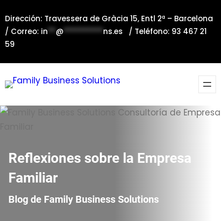
Saltar
Dirección: Travessera de Gràcia 15, Entl 2ª – Barcelona
al
/ Correo:
in
**
@
**********
ns.es
/ Teléfono: 93 467 21
contenido
59
Reflexiones sobre la Empresa
Familiar
Blog de Family Business Solutions