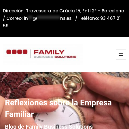
Saltar
Dirección: Travessera de Gràcia 15, Entl 2ª – Barcelona
al
/ Correo:
in
**
@
**********
ns.es
/ Teléfono: 93 467 21
contenido
59
Reflexiones sobre la Empresa
Familiar
Blog de Family Business Solutions