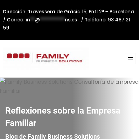
Saltar
Dirección: Travessera de Gràcia 15, Entl 2ª – Barcelona
al
/ Correo:
in
**
@
**********
ns.es
/ Teléfono: 93 467 21
contenido
59
Reflexiones sobre la Empresa
Familiar
Blog de Family Business Solutions