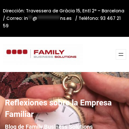
Saltar
Dirección: Travessera de Gràcia 15, Entl 2ª – Barcelona
al
/ Correo:
in
**
@
**********
ns.es
/ Teléfono: 93 467 21
contenido
59
Reflexiones sobre la Empresa
Familiar
Blog de Family Business Solutions