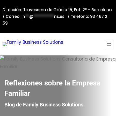
Saltar
Dirección: Travessera de Gràcia 15, Entl 2ª – Barcelona
al
/ Correo:
in
**
@
**********
ns.es
/ Teléfono: 93 467 21
contenido
59
Reflexiones sobre la Empresa
Familiar
Blog de Family Business Solutions