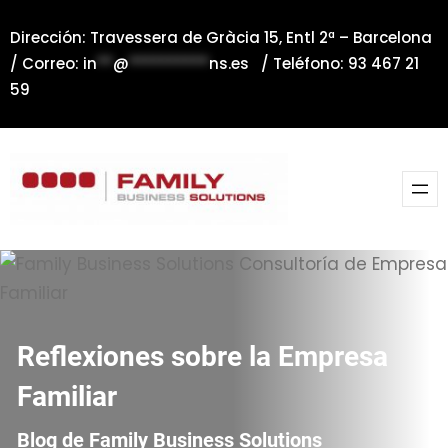
Saltar
Dirección: Travessera de Gràcia 15, Entl 2ª – Barcelona
al
/ Correo:
in
**
@
**********
ns.es
/ Teléfono: 93 467 21
contenido
59
Reflexiones sobre la Empresa
Familiar
Blog de Family Business Solutions