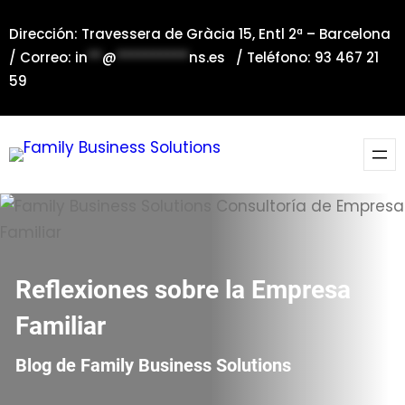
Saltar
Dirección: Travessera de Gràcia 15, Entl 2ª – Barcelona
al
/ Correo:
in
**
@
**********
ns.es
/ Teléfono: 93 467 21
contenido
59
Reflexiones sobre la Empresa
Familiar
Blog de Family Business Solutions