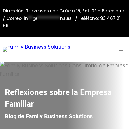
Saltar
Dirección: Travessera de Gràcia 15, Entl 2ª – Barcelona
al
/ Correo:
in
**
@
**********
ns.es
/ Teléfono: 93 467 21
contenido
59
Reflexiones sobre la Empresa
Familiar
Blog de Family Business Solutions