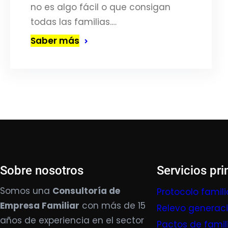
no es algo fácil o que consigan
todas las familias.…
Saber más
Sobre nosotros
Servicios pri
Somos una
Consultoría de
Protocolo famili
Empresa Familiar
con más de 15
Relevo generac
años de experiencia en el sector
Pactos de famil