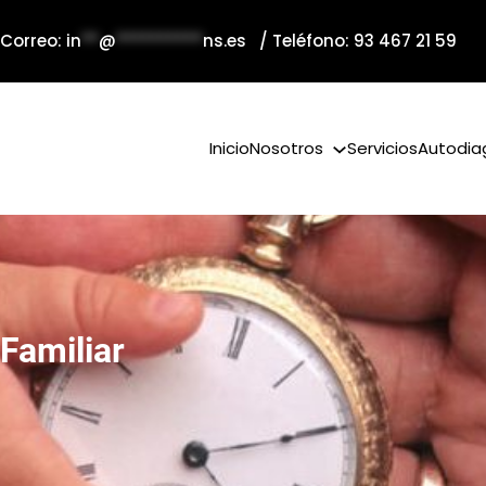
 Correo:
in
**
@
**********
ns.es
/ Teléfono: 93 467 21 59
Inicio
Nosotros
Servicios
Autodia
Familiar