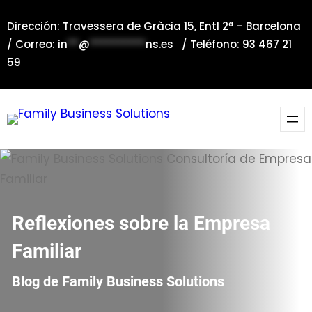
Saltar
Dirección: Travessera de Gràcia 15, Entl 2ª – Barcelona
al
/ Correo:
in
**
@
**********
ns.es
/ Teléfono: 93 467 21
contenido
59
Reflexiones sobre la Empresa
Familiar
Blog de Family Business Solutions